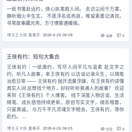
一纸书笺赴远约，侠心执笔叙人间。 走访尘间千万客，
静听烟火半生言。 不逐浮名追热浪，唯留素墨记清欢。
寻常故事藏光亮，方寸博客遇暖缘。
博主王大侠
发布于
2026-6-26 09:08
428
0
王侠有约：短句大集合
王侠有约｜一纸邀约，写尽人间平凡与温柔 赴文字之
约，听凡人故事，来王侠有约 以访谈记录众生，以随笔
治愈日常 —— 王侠有约 抛开流量浮躁，在王侠有约读懂
真实人间 总想找个地方，好好听听普通人的故事？ 欢迎
来到《王侠有约》个人博客。 线下深度人物访谈、生活
随笔、成长感悟持续更新，原创写实文字，褪去喧嚣，
只留真诚。 与万千平凡灵魂文字相会，王侠有约，等你
赴约。 ...
博主王大侠
发布于
2026-6-26 09:05
372
0