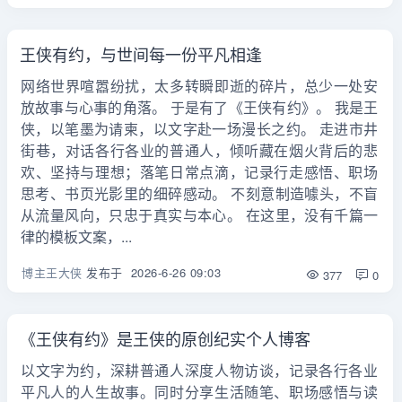
王侠有约，与世间每一份平凡相逢
网络世界喧嚣纷扰，太多转瞬即逝的碎片，总少一处安
放故事与心事的角落。 于是有了《王侠有约》。 我是王
侠，以笔墨为请柬，以文字赴一场漫长之约。 走进市井
街巷，对话各行各业的普通人，倾听藏在烟火背后的悲
欢、坚持与理想；落笔日常点滴，记录行走感悟、职场
思考、书页光影里的细碎感动。 不刻意制造噱头，不盲
从流量风向，只忠于真实与本心。 在这里，没有千篇一
律的模板文案，...
博主王大侠
发布于
2026-6-26 09:03
377
0
《王侠有约》是王侠的原创纪实个人博客
以文字为约，深耕普通人深度人物访谈，记录各行各业
平凡人的人生故事。同时分享生活随笔、职场感悟与读